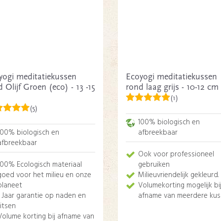
yogi meditatiekussen
Ecoyogi meditatiekussen
 Olijf Groen (eco) - 13 -15
rond laag grijs - 10-12 cm
(1)
(5)
100% biologisch en
100% biologisch en
afbreekbaar
afbreekbaar
Ook voor professioneel
100% Ecologisch materiaal
gebruiken
goed voor het milieu en onze
Milieuvriendelijk gekleurd.
planeet
Volumekorting mogelijk bi
1 Jaar garantie op naden en
afname van meerdere kus
ritsen
Volume korting bij afname van