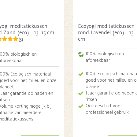
yogi meditatiekussen
Ecoyogi meditatiekussen
d Zand (eco) - 13 -15 cm
rond Lavendel (eco) - 13 -
cm
(5)
100% biologisch en
100% biologisch en
afbreekbaar
afbreekbaar
100% Ecologisch materiaa
100% Ecologisch materiaal
goed voor het milieu en 
goed voor het milieu en onze
planeet
planeet
1 Jaar garantie op naden 
1 Jaar garantie op naden en
ritsen
ritsen
Ook geschikt voor
Volume korting mogelijk bij
professioneel gebruik
afname van meerdere
meditatiekussens