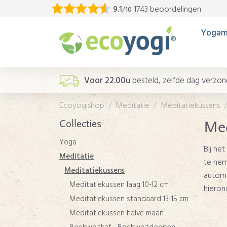
9.1
/
1743 beoordelingen
10
Yogam
Voor 22.00u
besteld, zelfde dag verzo
Ecoyogishop
Meditatie
Meditatiekussens
Collecties
Med
Yoga
Bij he
Meditatie
te nem
Meditatiekussens
automa
Meditatiekussen laag 10-12 cm
hieron
Meditatiekussen standaard 13-15 cm
Meditatiekussen halve maan