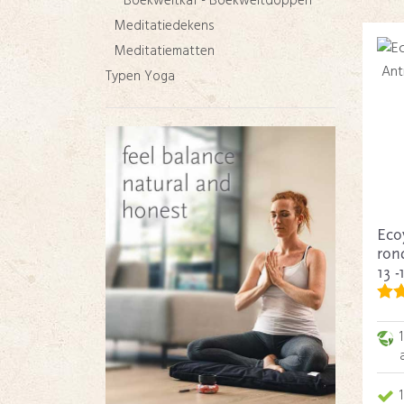
Boekweitkaf - Boekweitdoppen
Meditatiedekens
Meditatiematten
Typen Yoga
Eco
ron
13 -