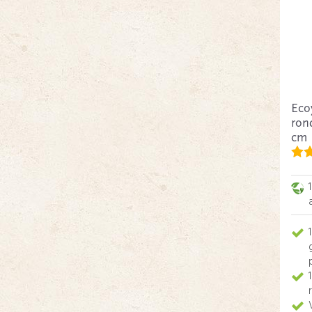
Eco
rond
cm