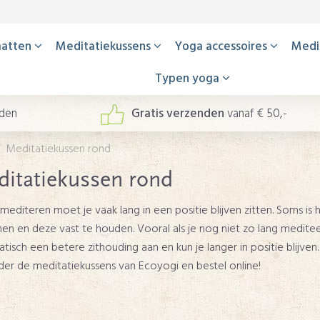
atten
Meditatiekussens
Yoga accessoires
Medi
Typen yoga
nden
Gratis verzenden
vanaf € 50,-
Meditatiekussen rond
itatiekussen rond
t mediteren moet je vaak lang in een positie blijven zitten. Soms is
en en deze vast te houden. Vooral als je nog niet zo lang mediteer
tisch een betere zithouding aan en kun je langer in positie blijven
der de meditatiekussens van Ecoyogi en bestel online!