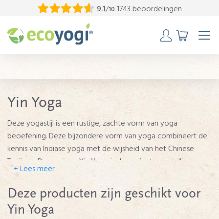
9.1
/
1743 beoordelingen
10
Yin Yoga
Deze yogastijl is een rustige, zachte vorm van yoga
beoefening. Deze bijzondere vorm van yoga combineert de
kennis van Indiase yoga met de wijsheid van het Chinese
Taoïsme. De passieve Yin Yoga is de perfecte aanvulling op
actieve yogastijlen zoals Ashtanga of Vinyasa Yoga en tevens
een goede fysieke en mentale voorbereiding op meditatie.
Deze producten zijn geschikt voor
Terwijl dynamische Yang Yoga (Ashtanga, Vinyasa Yoga) ons
Yin Yoga
stabiliteit geeft, onze spieren versterkt en een stimulerend