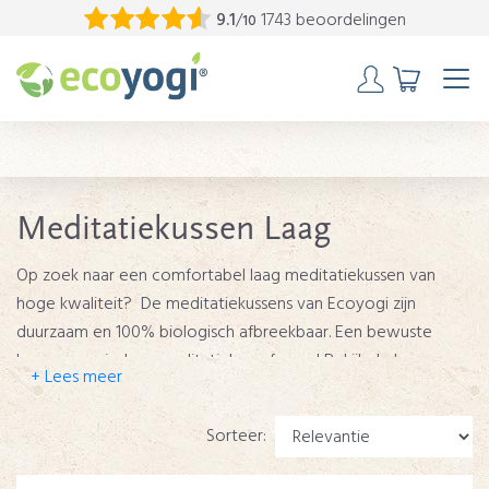
9.1
/
1743 beoordelingen
10
Meditatiekussen Laag
Op zoek naar een comfortabel laag meditatiekussen van
hoge kwaliteit? De meditatiekussens van Ecoyogi zijn
duurzaam en 100% biologisch afbreekbaar. Een bewuste
keuze voor iedere meditatiebeoefenaar! Bekijk de lage
meditatiekussens en bestel vandaag nog, dan wordt deze
vandaag nog verzonden.
Sorteer: